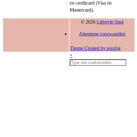
en creditcard (Visa en
Mastercard).
© 2026
Lifestyle Spot
Algemene voorwaarden
Theme Created by
pipdig
×