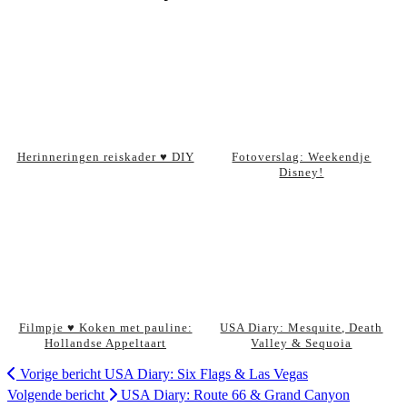
Herinneringen reiskader ♥ DIY
Fotoverslag: Weekendje
Disney!
Filmpje ♥ Koken met pauline:
USA Diary: Mesquite, Death
Hollandse Appeltaart
Valley & Sequoia
Vorige bericht
USA Diary: Six Flags & Las Vegas
Volgende bericht
USA Diary: Route 66 & Grand Canyon