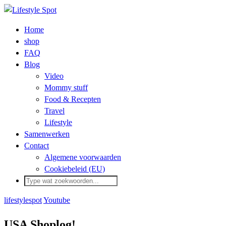
Home
shop
FAQ
Blog
Video
Mommy stuff
Food & Recepten
Travel
Lifestyle
Samenwerken
Contact
Algemene voorwaarden
Cookiebeleid (EU)
lifestylespot
Youtube
USA Shoplog!