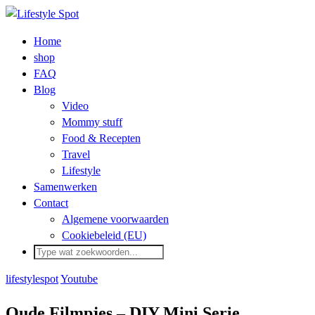
Home
shop
FAQ
Blog
Video
Mommy stuff
Food & Recepten
Travel
Lifestyle
Samenwerken
Contact
Algemene voorwaarden
Cookiebeleid (EU)
lifestylespot
Youtube
Oude Filmpjes – DIY Mini Serie