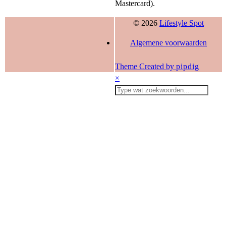
Mastercard).
© 2026
Lifestyle Spot
Algemene voorwaarden
Theme Created by
pipdig
×