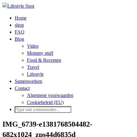
Home
shop
FAQ
Blog
Video
Mommy stuff
Food & Recepten
Travel
Lifestyle
Samenwerken
Contact
Algemene voorwaarden
Cookiebeleid (EU)
IMG_6739-e1381768504482-
682x1024_zps44d6835d